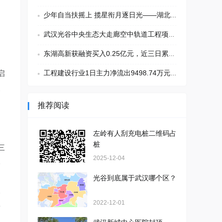
少年自当扶摇上 揽星衔月逐日光——湖北法院系统首届“青衿”博士论坛落子
武汉光谷中央生态大走廊空中轨道工程项目喜获殊荣
东湖高新获融资买入0.25亿元，近三日累计买入0.81亿元
启
工程建设行业1日主力净流出9498.74万元，高新发展、东湖高新居前
展
推荐阅读
左岭有人刮充电桩二维码占
桩
三
2025-12-04
本
光谷到底属于武汉哪个区？
略
2022-12-01
新