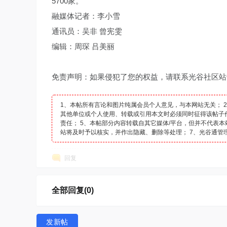
5700家。
融媒体记者：李小雪
通讯员：吴非 曾宪雯
编辑：周琛 吕美丽
免责声明：如果侵犯了您的权益，请联系光谷社区站
1、本帖所有言论和图片纯属会员个人意见，与本网站无关； 
其他单位或个人使用、转载或引用本文时必须同时征得该帖子
责任； 5、本帖部分内容转载自其它媒体/平台，但并不代表
站将及时予以核实，并作出隐藏、删除等处理； 7、光谷通管
回复
全部回复(0)
发新帖