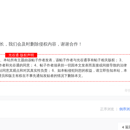
长，我们会及时删除侵权内容，谢谢合作！
光谷通·版权声明
2、本站所有主题由该帖子作者发表，该帖子作者与光谷通享有帖子相关版权； 3、
作者和光谷通的同意； 4、帖子作者须承担一切因本文发表而直接或间接导致的法律
本站同意其观点和对其真实性负责； 6、如本帖侵犯到您的权益，请立即告知本站，本
理员和版主有权在不事先通知发贴者的情况下删除本文。
举
正序浏览
倒序浏
返