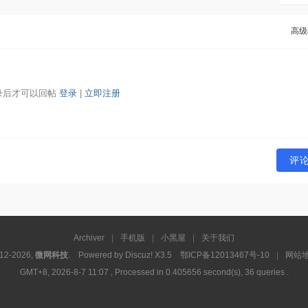
高级
录后才可以回帖
登录
|
立即注册
评
Archiver
|
手机版
|
小黑屋
|
关于我们
012-2026,
微网科技
. Powered by
Discuz!
X3.5
鄂ICP备12013467号-10
|
网站
GMT+8, 2026-8-7 11:07
, Processed in 0.405656 second(s), 36 queries .