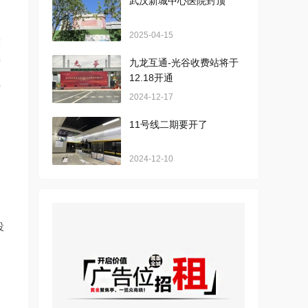
武汉新城中心医院封顶
2025-04-15
股
产
九龙互通-光谷收费站将于
12.18开通
上
2024-12-17
日
11号线二期要开了
2024-12-10
和
三
。
投