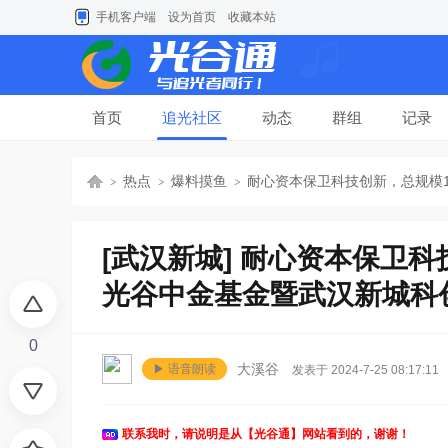
手机客户端
设为首页
收藏本站
首页
追光社区
动态
群组
记录
热点
爆料摸鱼
耐心资本保卫科技创新，总规模10
[武汉新城]
耐心资本保卫科
光
›
›
›
光谷中金基金暨武汉新城科
0
大溪谷
▶ 语音朗读
发表于 2024-7-25 08:17:11
联系我时，请说明是从【光谷通】网站看到的，谢谢！